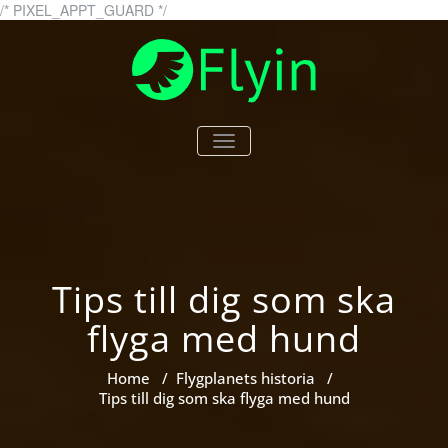
Skip
/* PIXEL_APPT_GUARD */
to
content
flyin.se
Allt du behöver veta om
TOGGLE
flygning och flygplan –
NAVIGATION
flyin.se
Tips till dig som ska
flyga med hund
Home
/
Flygplanets historia
/
Tips till dig som ska flyga med hund